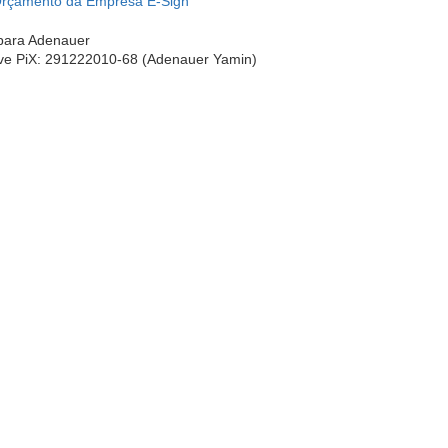
rçamento da Empresa E-Sign
para Adenauer
e PiX: 291222010-68 (Adenauer Yamin)