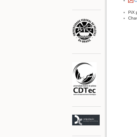
O
PiX 
Chav